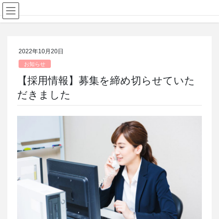
コ
ナ
村松和明税理士事務所
ン
ビ
テ
ゲ
ン
ー
ツ
シ
2022年10月20日
に
ョ
お知らせ
移
ン
動
に
【採用情報】募集を締め切らせていた
移
だきました
動